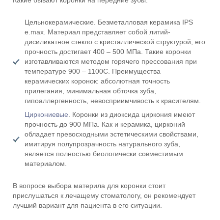
Какие бывают коронки на передние зубы:
Цельнокерамические. Безметалловая керамика IPS
e.max. Материал представляет собой литий-
дисиликатное стекло с кристаллической структурой, его
прочность достигает 400 – 500 МПа. Такие коронки
изготавливаются методом горячего прессования при
температуре 900 – 1100С. Преимущества
керамических коронок: абсолютная точность
прилегания, минимальная обточка зуба,
гипоаллергенность, невосприимчивость к красителям.
Циркониевые
. Коронки из диоксида циркония имеют
прочность до 900 МПа. Как и керамика, цирконий
обладает превосходными эстетическими свойствами,
имитируя полупрозрачность натурального зуба,
является полностью биологически совместимым
материалом.
В вопросе выбора материла для коронки стоит
прислушаться к лечащему стоматологу, он рекомендует
лучший вариант для пациента в его ситуации.