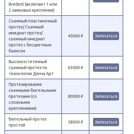
Bredent (включает 1 или
2 замковых крепления)
Съемный пластиночный
протез/ Съемный
имедиат протез/
45000 ₽
Записаться
съемный имедиат
протез с бесцветным
базисом
Высокоэстетичный
съемный протез по
63000 ₽
Записаться
технологии Денча Арт
Протезирование
съемными бюгельными
протезами (со
80000 ₽
Записаться
сложными
креплениями)
Бюгельный протез
58000 ₽
Записаться
простой