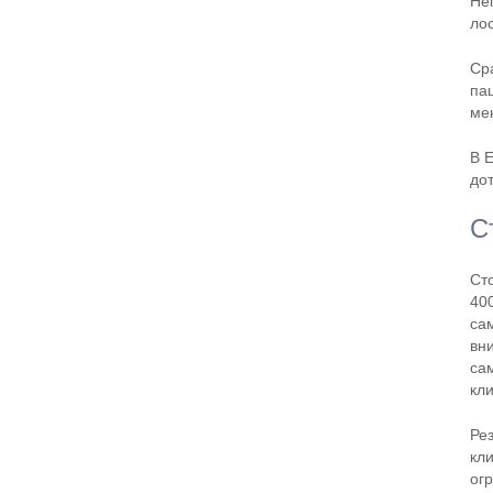
Не
ло
Ср
па
ме
В 
до
С
Ст
400
са
вн
са
кл
Ре
кл
ог