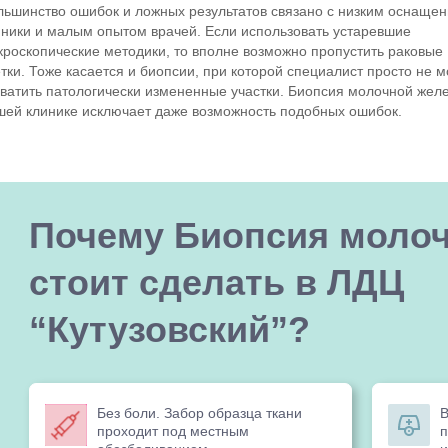
льшинство ошибок и ложных результатов связано с низким оснаще
иники и малым опытом врачей. Если использовать устаревшие
кроскопические методики, то вполне возможно пропустить раковые
етки. Тоже касается и биопсии, при которой специалист просто не 
хватить патологически измененные участки. Биопсия молочной жел
шей клинике исключает даже возможность подобных ошибок.
Почему Биопсия моло
стоит сделать в ЛДЦ
“Кутузовский”?
Без боли. Забор образца ткани
В
проходит под местным
п