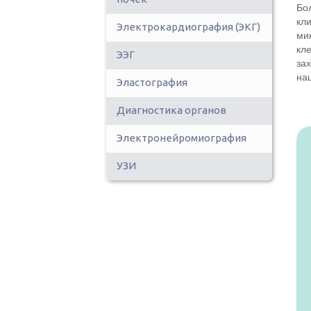
Бо
кл
Электрокардиография (ЭКГ)
ми
кл
ЭЭГ
за
на
Эластография
Диагностика органов
Электронейромиография
УЗИ