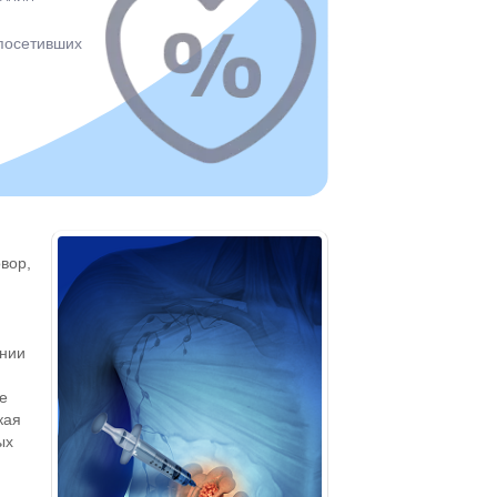
 посетивших
вор,
нии
е
кая
ых