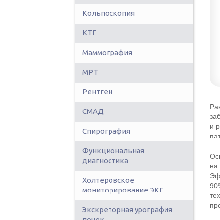
Кольпоскопия
КТГ
Маммография
МРТ
Рентген
Ра
СМАД
за
и 
Спирография
па
Функциональная
Ос
диагностика
на
Эф
Холтеровское
90
мониторирование ЭКГ
те
пр
Экскреторная урография
почек