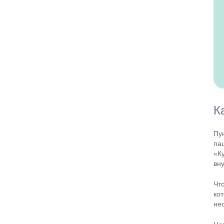
К
Пу
па
«К
вн
Чт
ко
не