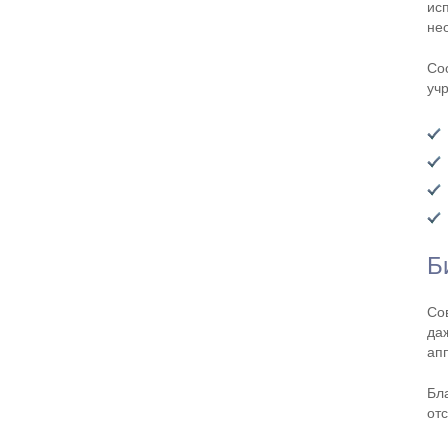
ис
не
Со
уч
Б
Со
да
ап
Бл
от