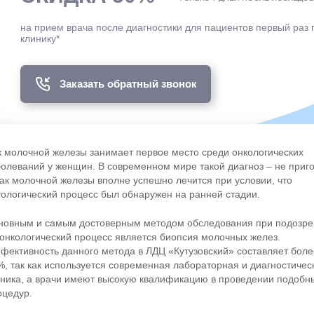
на прием врача после диагностики для пациентов первый раз
клинику*
Заказать обратный звонок
к молочной железы занимает первое место среди онкологических
болеваний у женщин. В современном мире такой диагноз – не приго
рак молочной железы вполне успешно лечится при условии, что
тологический процесс был обнаружен на ранней стадии.
новным и самым достоверным методом обследования при подозре
 онкологический процесс является биопсия молочных желез.
фективность данного метода в ЛДЦ «Кутузовский» составляет боле
%, так как используется современная лабораторная и диагностичес
хника, а врачи имеют высокую квалификацию в проведении подобн
оцедур.