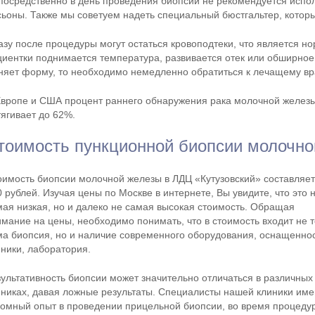
посредственно в день проведения биопсии не рекомендуется испол
сьоны. Также мы советуем надеть специальный бюстгальтер, которы
азу после процедуры могут остаться кровоподтеки, что является но
циентки поднимается температура, развивается отек или обширное 
няет форму, то необходимо немедленно обратиться к лечащему вр
Европе и США процент раннего обнаружения рака молочной железы 
тягивает до 62%.
тоимость пункционной биопсии молочно
оимость биопсии молочной железы в ЛДЦ «Кутузовский» составляет
 рублей. Изучая цены по Москве в интернете, Вы увидите, что это 
мая низкая, но и далеко не самая высокая стоимость. Обращая
имание на цены, необходимо понимать, что в стоимость входит не 
ма биопсия, но и наличие современного оборудования, оснащенно
иники, лаборатория.
зультативность биопсии может значительно отличаться в различных
иниках, давая ложные результаты. Специалисты нашей клиники им
ромный опыт в проведении прицельной биопсии, во время процеду