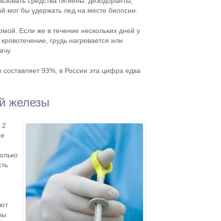
ьзовать средства гигиены: дезодоранты,
й мог бы удержать лед на месте биопсии.
рмой. Если же в течение нескольких дней у
кровотечение, грудь нагревается или
ачу.
составляет 93%, в России эта цифра едва
й железы
 2
не
только
сть
еют
ры