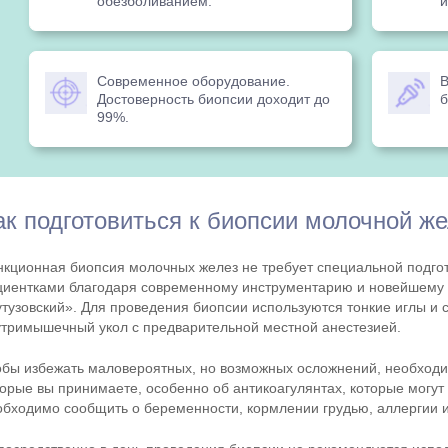
обезболиванием.
и
Современное оборудование.
В
Достоверность биопсии доходит до
б
99%.
ак подготовиться к биопсии молочной ж
нкционная биопсия молочных желез не требует специальной подго
циентками благодаря современному инструментарию и новейшему 
утузовский». Для проведения биопсии используются тонкие иглы и
утримышечный укол с предварительной местной анестезией.
обы избежать маловероятных, но возможных осложнений, необходи
торые вы принимаете, особенно об антикоагулянтах, которые могут
обходимо сообщить о беременности, кормлении грудью, аллергии 