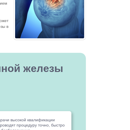
нием
может
езы в
чной железы
рачи высокой квалификации
роводят процедуру точно, быстро