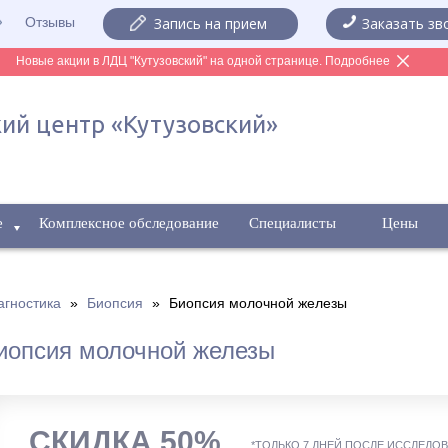
Отзывы
Запись на прием
Заказать зв
Новые акции в ЛДЦ "Кутузовский" на одной странице. Подробнее
ий центр «Кутузовский»
е
Комплексное обследование
Специалисты
Цены
агностика
»
Биопсия
»
Биопсия молочной железы
иопсия молочной железы
СКИДКА 50%
*ТОЛЬКО 7 ДНЕЙ ПОСЛЕ ИССЛЕДО