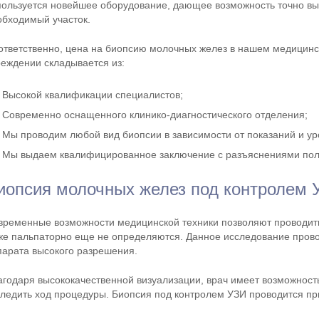
пользуется новейшее оборудование, дающее возможность точно вы
обходимый участок.
ответственно, цена на биопсию молочных желез в нашем медицин
реждении складывается из:
Высокой квалификации специалистов;
Современно оснащенного клинико-диагностического отделения;
Мы проводим любой вид биопсии в зависимости от показаний и ур
Мы выдаем квалифицированное заключение с разъяснениями пол
иопсия молочных желез под контролем 
временные возможности медицинской техники позволяют проводить
же пальпаторно еще не определяются. Данное исследование прово
парата высокого разрешения.
агодаря высококачественной визуализации, врач имеет возможность
следить ход процедуры. Биопсия под контролем УЗИ проводится пр