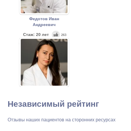
Федотов Иван
Андреевич
Стаж: 20 лет
263
Заведующий диагностическим
отделением. Врач-
рентгенолог
Зашезова Марианна
Хамидбиевна
Независимый рейтинг
Стаж: 13 лет
234
Врач-рентгенолог, к.м.н.
Отзывы наших пациентов на сторонних ресурсах