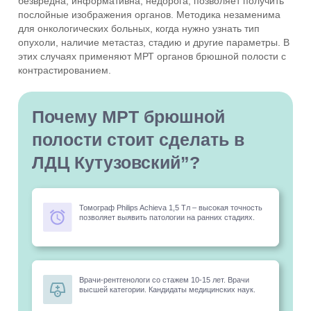
безвредна, информативна, недорога, позволяет получить
послойные изображения органов. Методика незаменима
для онкологических больных, когда нужно узнать тип
опухоли, наличие метастаз, стадию и другие параметры. В
этих случаях применяют МРТ органов брюшной полости с
контрастированием.
Почему МРТ брюшной
полости стоит сделать в
ЛДЦ Кутузовский”?
Томограф Philips Achieva 1,5 Тл – высокая точность
позволяет выявить патологии на ранних стадиях.
Врачи-рентгенологи со стажем 10-15 лет. Врачи
высшей категории. Кандидаты медицинских наук.