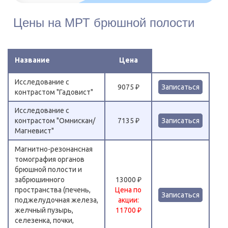
Цены на МРТ брюшной полости
Название
Цена
Исследование с
9075 ₽
Записаться
контрастом "Гадовист"
Исследование с
контрастом "Омнискан/
7135 ₽
Записаться
Магневист"
Магнитно-резонансная
томография органов
брюшной полости и
забрюшинного
13000 ₽
пространства (печень,
Цена по
Записаться
поджелудочная железа,
акции:
желчный пузырь,
11700 ₽
селезенка, почки,