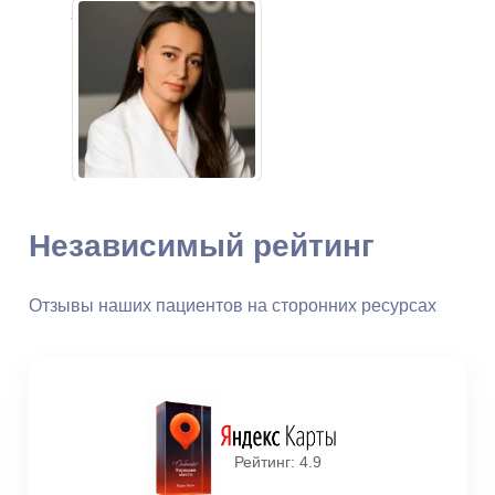
Заведующий диагностическим
отделением. Врач-
рентгенолог
Зашезова Марианна
Хамидбиевна
Независимый рейтинг
Стаж: 13 лет
234
Врач-рентгенолог, к.м.н.
Отзывы наших пациентов на сторонних ресурсах
Рейтинг: 4.9
Суслина Анастасия