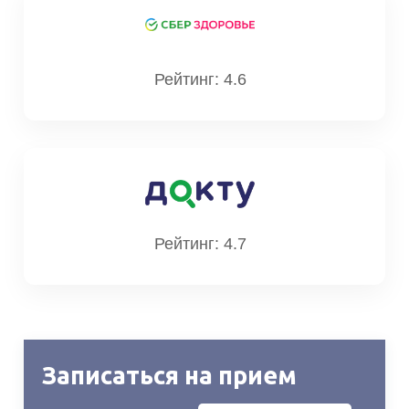
Васильковская
Анастасия Григорьевна
Стаж: 13 лет
Рейтинг: 4.6
116
Врач рентгенолог
Рейтинг: 4.7
Записаться на прием