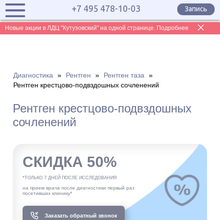
+7 495 478-10-03
Запись
Новые акции в ЛДЦ "Кутузовский" на одной странице. Подробнее
Диагностика
»
Рентген
»
Рентген таза
»
Рентген крестцово-подвздошных сочленений
Рентген крестцово-подвздошных
сочленений
СКИДКА 50%
*ТОЛЬКО 7 ДНЕЙ ПОСЛЕ ИССЛЕДОВАНИЯ
на прием врача после диагностики первый раз
посетивших клинику*
Заказать обратный звонок