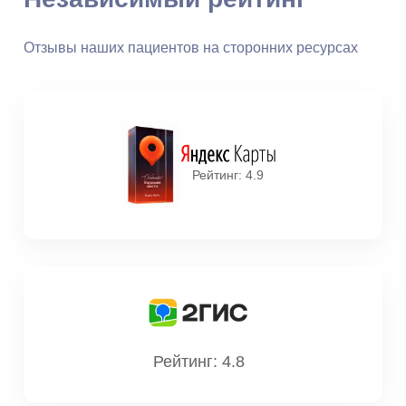
Александровна
Отзывы наших пациентов на сторонних ресурсах
Стаж: 10 лет
193
Врач-рентгенолог
Рейтинг: 4.9
Шухнин Сергей
Евгеньевич
Стаж: 40 лет
188
Врач-рентгенолог
Рейтинг: 4.8