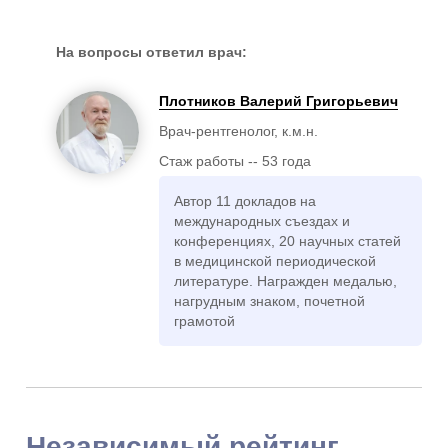
Стаж: 31 год
211
Врач-рентгенолог
На вопросы ответил врач:
Плотников Валерий Григорьевич
Врач-рентгенолог, к.м.н.
Стаж работы -- 53 года
Суслина Анастасия
Автор 11 докладов на
Дмитриевна
международных съездах и
конференциях, 20 научных статей
Стаж: 10 лет
221
в медицинской периодической
литературе. Награжден медалью,
Врач-рентгенолог, к.м.н
нагрудным знаком, почетной
грамотой
Независимый рейтинг
Соловьева Анастасия