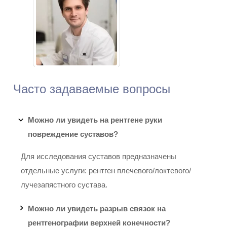
Федотов Иван
Андреевич
Часто задаваемые вопросы
Стаж: 20 лет
263
Заведующий диагностическим
Можно ли увидеть на рентгене руки
отделением. Врач-
повреждение суставов?
рентгенолог
Для исследования суставов предназначены
отдельные услуги: рентген плечевого/локтевого/
лучезапястного сустава.
Букрина Ирина
Можно ли увидеть разрыв связок на
Викторовна
рентгенографии верхней конечности?