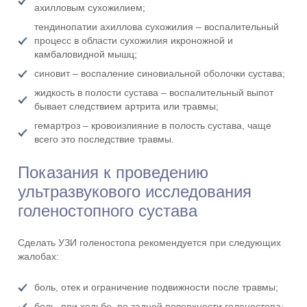
ахилловым сухожилием;
тендинопатии ахиллова сухожилия – воспалительный
процесс в области сухожилия икроножной и
камбаловидной мышц;
синовит – воспаление синовиальной оболочки сустава;
жидкость в полости сустава – воспалительный выпот
бывает следствием артрита или травмы;
гемартроз – кровоизлияние в полость сустава, чаще
всего это последствие травмы.
Показания к проведению
ультразвукового исследования
голеностопного сустава
Сделать УЗИ голеностопа рекомендуется при следующих
жалобах:
боль, отек и ограничение подвижности после травмы;
боль, при ходьбе, по задней поверхности голеностопа;