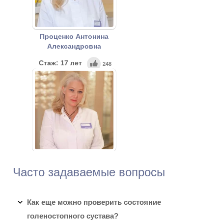
Проценко Антонина
Александровна
Стаж: 17 лет
248
Врач-офтальмолог
Мусина Ольга Юрьевна
Часто задаваемые вопросы
Стаж: 36 лет
227
Врач ультразвуковой
диагностики высшей
Как еще можно проверить состояние
квалификационной категории
голеностопного сустава?