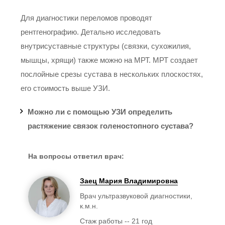
Для диагностики переломов проводят
рентгенографию. Детально исследовать
внутрисуставные структуры (связки, сухожилия,
Тарарина Ольга
мышцы, хрящи) также можно на МРТ. МРТ создает
Васильевна
послойные срезы сустава в нескольких плоскостях,
Стаж: 24 года
202
его стоимость выше УЗИ.
Врач ультразвуковой
диагностики
Можно ли с помощью УЗИ определить
растяжение связок голеностопного сустава?
На вопросы ответил врач:
Золотарёва Ирина
Заец Мария Владимировна
Васильевна
Врач ультразвуковой диагностики,
Стаж: 18 лет
к.м.н.
224
Врач ультразвуковой
Стаж работы -- 21 год