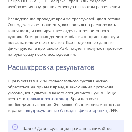
Philips HD 15 XE, GE Logiq S7 Expert. Они создают
изображения внутренних структур в высоком разрешении.
Исследование проводит врач ультразвуковой диагностики.
Он подсказывает пациенту, как правильно расположить
конечность, и сканирует все отделы голеностопного
сустава. Компрессия датчиком облегчает ориентировку и
поиск патологических очагов. Все полученные данные
фиксируются в протоколе УЗИ, пациент получает протокол
на руки сразу после исследования.
Расшифровка результатов
С результатами УЗИ голеностопного сустава нужно
обратиться на прием к врачу, в заключении протокола
указано, консультация какого специалиста нужна. Чаще
всего это
травматолог-ортопед
. Врач назначит
необходимое лечение. Это может быть медикаментозная
терапия,
внутрисуставные блокады
,
физиотерапия
, ЛФК.
Важно! До консультации врача не занимайтесь