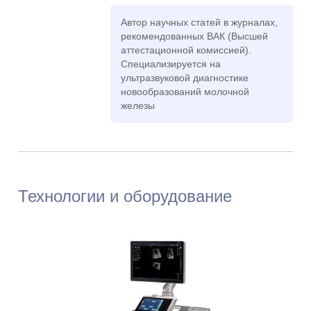
диагностики
Автор научных статей в журналах,
рекомендованных ВАК (Высшей
аттестационной комиссией).
Специализируется на
ультразвуковой диагностике
новообразований молочной
железы
Невраева Юлия
Олеговна
Стаж: 20 лет
278
Врач ультразвуковой
диагностики
Технологии и оборудование
Заец Мария
Владимировна