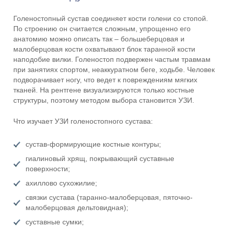
Голеностопный сустав соединяет кости голени со стопой.
По строению он считается сложным, упрощенно его
анатомию можно описать так – большеберцовая и
малоберцовая кости охватывают блок таранной кости
наподобие вилки. Голеностоп подвержен частым травмам
при занятиях спортом, неаккуратном беге, ходьбе. Человек
подворачивает ногу, что ведет к повреждениям мягких
тканей. На рентгене визуализируются только костные
структуры, поэтому методом выбора становится УЗИ.
Что изучает УЗИ голеностопного сустава:
сустав-формирующие костные контуры;
гиалиновый хрящ, покрывающий суставные
поверхности;
ахиллово сухожилие;
связки сустава (таранно-малоберцовая, пяточно-
малоберцовая дельтовидная);
суставные сумки;