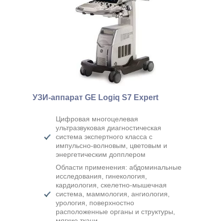
Стаж: 21 год
238
Врач ультразвуковой
диагностики, к.м.н.
УЗИ-аппарат GE Logiq S7 Expert
Цифровая многоцелевая
ультразвуковая диагностическая
система экспертного класса с
импульсно-волновым, цветовым и
энергетическим допплером
Области применения: абдоминальные
исследования, гинекология,
кардиология, скелетно-мышечная
система, маммология, ангиология,
урология, поверхностно
расположенные органы и структуры,
мягкие ткани