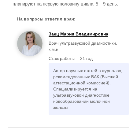
планируют на первую половину цикла, 5 – 9 день.
Васильевна
Стаж: 24 года
202
На вопросы ответил врач:
Врач ультразвуковой
диагностики
Заец Мария Владимировна
Врач ультразвуковой диагностики,
к.м.н.
Стаж работы -- 21 год
Автор научных статей в журналах,
Невраева Юлия
рекомендованных ВАК (Высшей
Олеговна
аттестационной комиссией).
Специализируется на
Стаж: 20 лет
278
ультразвуковой диагностике
Врач ультразвуковой
новообразований молочной
диагностики
железы