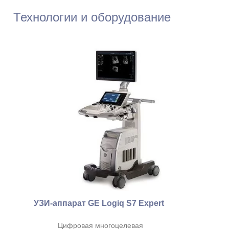
Технологии и оборудование
Заец Мария
Владимировна
Стаж: 21 год
238
Врач ультразвуковой
диагностики, к.м.н.
УЗИ-аппарат GE Logiq S7 Expert
Цифровая многоцелевая