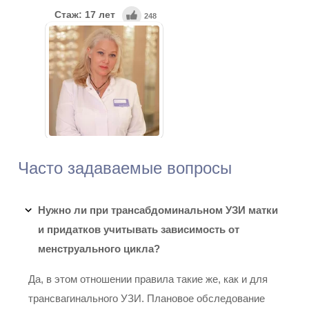
Стаж: 17 лет
248
Врач-офтальмолог
Мусина Ольга Юрьевна
Часто задаваемые вопросы
Стаж: 36 лет
227
Врач ультразвуковой
диагностики высшей
Нужно ли при трансабдоминальном УЗИ матки
квалификационной категории
и придатков учитывать зависимость от
менструального цикла?
Да, в этом отношении правила такие же, как и для
трансвагинального УЗИ. Плановое обследование
Тарарина Ольга