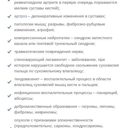
ревматоидном артрите в первую очередь поражаются
мелкие суставы кистей);
артроз
– дегенеративные изменения в суставах;
патологии мышц: разрывы, фиброзно-рубцовые
изменения, атрофия;
компрессионные нейропатии – синдром запястного
канала или локтевой туннельный синдром;
травматические повреждения нерва;
стенозирующий лигаментит – заболевание, при
котором нарушается свободное скольжение сухожилия
пальца по сухожильному влагалищу;
тендовагинит – воспалительный процесс в области
влагалищ сухожилий мышц кисти и пальцев;
инфекционно-воспалительные процессы – панариций,
абсцессы;
доброкачественные образования – гигромы, липомы,
фибромы, невриномы;
опухоли с признаками злокачественности
(предположительно, саркомы, хондросаркомы,