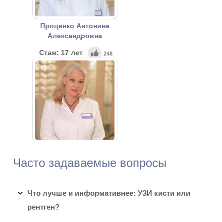
Проценко Антонина
Александровна
Стаж: 17 лет
248
Врач-офтальмолог
Мусина Ольга Юрьевна
Часто задаваемые вопросы
Стаж: 36 лет
227
Врач ультразвуковой
диагностики высшей
Что лучше и информативнее: УЗИ кисти или
квалификационной категории
рентген?