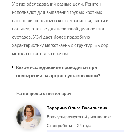
У этих обследований разные цели. Рентген
используют для выявления грубых костных
патологий: переломов костей запястья, пясти и
Тарарина Ольга
пальцев, а также для первичной диагностики
Васильевна
суставов. УЗИ дает более подробную
Стаж: 24 года
202
характеристику мягкотканных структур. Выбор
Врач ультразвуковой
метода остается за врачом.
диагностики
Какое исследование проводится при
подозрении на артрит суставов кисти?
На вопросы ответил врач:
Золотарёва Ирина
Васильевна
Тарарина Ольга Васильевна
Стаж: 18 лет
224
Врач ультразвуковой диагностики
Врач ультразвуковой
Стаж работы -- 24 года
диагностики