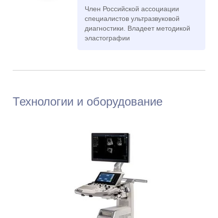
Член Российской ассоциации
специалистов ультразвуковой
диагностики. Владеет методикой
эластографии
Невраева Юлия
Олеговна
Стаж: 20 лет
278
Технологии и оборудование
Врач ультразвуковой
диагностики
Заец Мария
Владимировна
Стаж: 21 год
238