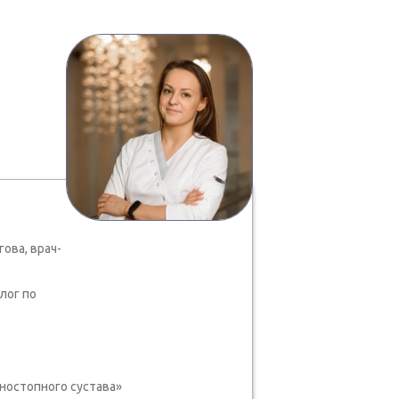
ова, врач-
лог по
остопного сустава»