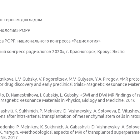
постерным докладом
иология» РОРР
а РОРР, национального конгресса «Радиология»
й конгресс радиологов 2020», г. Красногорск, Крокус Экспо
tnikova, L.V. Gubsky, V. Pogoreltsev, M.V. Gulyaev, Y.A. Pirogov. «MR prot
or drug discovery and early preclinical trials» Magnetic Resonance Mater
rilo, D. Namestnikova, I. Gubskiy, L. Gubsky. «SWI and DWI MR findings of 
 Magnetic Resonance Materials in Physics, Biology and Medicine. 2016
ashvili, K. Sukhinich, P. Melnikov, D. Vishnevskiy, A. Soloveva, E. Vitushev
ns after intra-arterial transplantation of mesenchymal stem cells in rats
lodenko, P. Melnikov, K. Sukhinich, A. Gabashvili, D. Vishnevskiy, A. Solov
, K. Yarygin. «Methodological aspects of MRI of transplanted superparam
 ONE. 2017