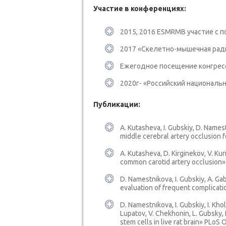
Участие в конференциях:
2015, 2016 ESMRMB участие с 
2017 «Скелетно-мышечная рад
Ежегодное посещение конгресс
2020г- «Российский национальны
Публикации:
A. Kutasheva, I. Gubskiy, D. Names
middle cerebral artery occlusion f
A. Kutasheva, D. Kirginekov, V. Ku
common carotid artery occlusion»
D. Namestnikova, I. Gubskiy, A. Gab
evaluation of frequent complicatio
D. Namestnikova, I. Gubskiy, I. Kho
Lupatov, V. Chekhonin, L. Gubsky
stem cells in live rat brain» PLoS