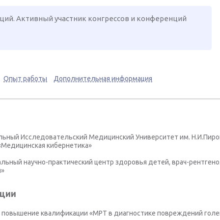
аций. Активный участник конгрессов и конференций
Опыт работы
Дополнительная информация
льный Исследовательский Медицинский Университет им. Н.И.Пирог
«Медицинская кибернетика»
альный научно-практический центр здоровья детей, врач-рентгено
я»
ции
повышение квалификации «МРТ в диагностике повреждений голен