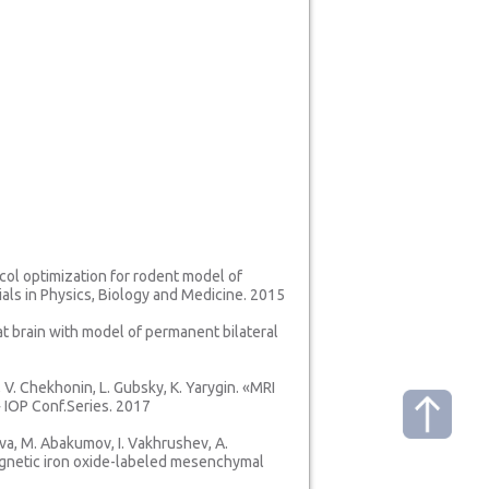
ocol optimization for rodent model of
ials in Physics, Biology and Medicine. 2015
rat brain with model of permanent bilateral
, V. Chekhonin, L. Gubsky, K. Yarygin. «MRI
» IOP Conf.Series. 2017
eva, M. Abakumov, I. Vakhrushev, A.
agnetic iron oxide-labeled mesenchymal