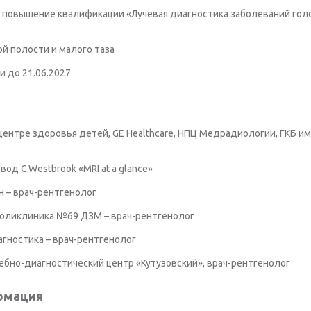
овышение квалификации «Лучевая диагностика заболеваний голо
й полости и малого таза
и до 21.06.2027
центре здоровья детей, GE Healthcare, НПЦ Медрадиологии, ГКБ им
од C.Westbrook «MRI at a glance»
 – врач-рентгенолог
Поликлиника №69 ДЗМ – врач-рентгенолог
агностика – врач-рентгенолог
ебно-диагностический центр «Кутузовский», врач-рентгенолог
рмация