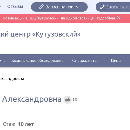
Отзывы
Запись на прием
Заказать з
Новые акции в ЛДЦ "Кутузовский" на одной странице. Подробнее
ий центр «Кутузовский»
е
Комплексное обследование
Специалисты
Цены
ександровна
я Александровна
193
Стаж:
10 лет