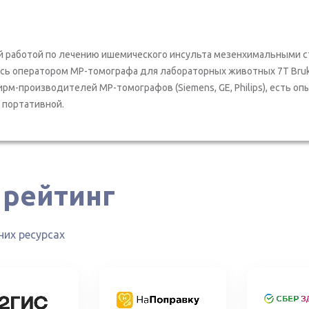
й работой по лечению ишемического инсульта мезенхимальными с
яюсь оператором МР-томографа для лабораторных животных 7T Bruke
рм-производителей МР-томографов (Siemens, GE, Philips), есть оп
с портативной.
 рейтинг
их ресурсах