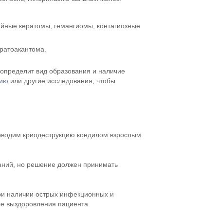
йные кератомы, гемангиомы, контагиозные
ератоакантома.
 определит вид образования и наличие
пию
или другие исследования, чтобы
роводим криодеструкцию кондилом взрослым
ний, но решение должен принимать
ри наличии острых инфекционных и
ле выздоровления пациента.