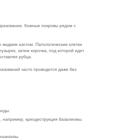
образование. Кожные покровы рядом с
 жидким азотом. Патологические клетки
узырек, затем корочка, под которой идет
оставляя рубца.
азований часто проводится даже без
роды.
, например, криодеструкция базалиомы.
роцедуры.