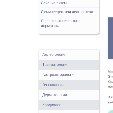
Лечение экземы
Люминесцентная диагностика
Лечение атопического
дерматита
Аллергология
Травматология
Ме
Гастроэнтерология
Эт
Кр
Гинекология
мо
Дерматология
В 
ам
Кардиолог