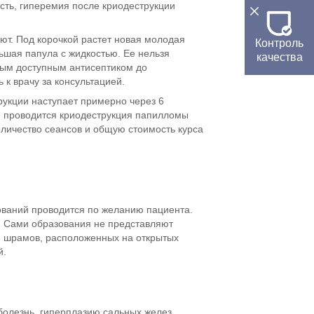
сть, гиперемия после криодеструкции
ют. Под корочкой растет новая молодая
Контроль
ьшая папула с жидкостью. Ее нельзя
качества
бым доступным антисептиком до
 к врачу за консультацией.
рукции наступает примерно через 6
ли проводится криодеструкция папилломы
личество сеансов и общую стоимость курса
ований проводится по желанию пациента.
а. Сами образования не представляют
ю шрамов, расположенных на открытых
й.
болезнь, гиперплазию сальных желез.