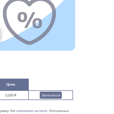
Цена
1150 ₽
Записаться
правку для
налогового вычета
. Актуальные