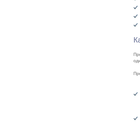
К
Пр
од
Пр