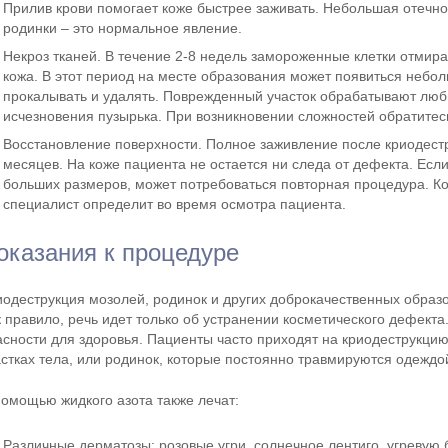
Прилив крови помогает коже быстрее заживать. Небольшая отечно
родинки – это нормальное явление.
Некроз тканей. В течение 2-8 недель замороженные клетки отмира
кожа. В этот период на месте образования может появиться небол
прокалывать и удалять. Поврежденный участок обрабатывают лю
исчезновения пузырька. При возникновении сложностей обратитесь
Восстановление поверхности. Полное заживление после криодест
месяцев. На коже пациента не остается ни следа от дефекта. Ес
больших размеров, может потребоваться повторная процедура. Ко
специалист определит во время осмотра пациента.
оказания к процедуре
иодеструкция мозолей, родинок и других доброкачественных образ
к правило, речь идет только об устранении косметического дефект
асности для здоровья. Пациенты часто приходят на криодеструкци
астках тела, или родинок, которые постоянно травмируются одеждо
помощью жидкого азота также лечат:
Различные дерматозы: розовые угри, солнечное лентиго, угревую 