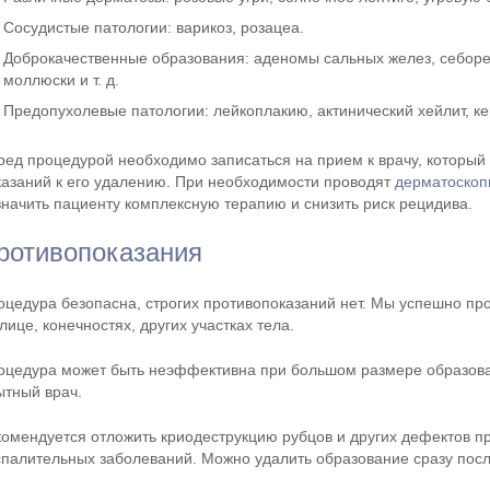
Сосудистые патологии: варикоз, розацеа.
Доброкачественные образования: аденомы сальных желез, себоре
моллюски и т. д.
Предопухолевые патологии: лейкоплакию, актинический хейлит, к
ред процедурой необходимо записаться на прием к врачу, который
казаний к его удалению. При необходимости проводят
дерматоско
значить пациенту комплексную терапию и снизить риск рецидива.
ротивопоказания
оцедура безопасна, строгих противопоказаний нет. Мы успешно п
лице, конечностях, других участках тела.
оцедура может быть неэффективна при большом размере образова
ытный врач.
комендуется отложить криодеструкцию рубцов и других дефектов п
спалительных заболеваний. Можно удалить образование сразу пос