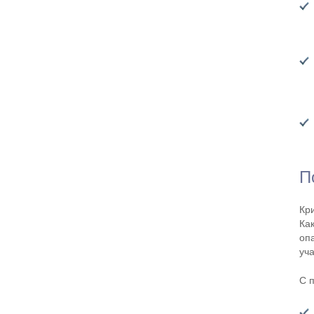
П
Кр
Ка
оп
уч
С 