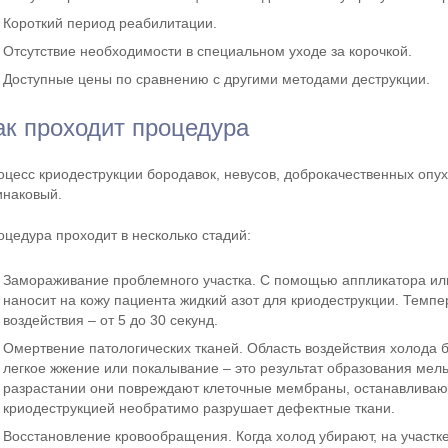
Короткий период реабилитации.
Отсутствие необходимости в специальном уходе за корочкой.
Доступные цены по сравнению с другими методами деструкции.
ак проходит процедура
оцесс криодеструкции бородавок, невусов, доброкачественных опух
инаковый.
оцедура проходит в несколько стадий:
Замораживание проблемного участка. С помощью аппликатора или
наносит на кожу пациента жидкий азот для криодеструкции. Темпе
воздействия – от 5 до 30 секунд.
Омертвение патологических тканей. Область воздействия холода б
легкое жжение или покалывание – это результат образования мел
разрастании они повреждают клеточные мембраны, останавливаю
криодеструкцией необратимо разрушает дефектные ткани.
Восстановление кровообращения. Когда холод убирают, на участке