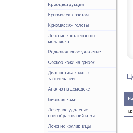
Криодеструкция
Криомассаж азотом
Криомассаж головы
Лечение контагиозного
моллюска
Радиоволновое удаление
Соскоб кожи на грибок
Диагностика кожных
Ц
заболеваний
Анализ на демодекс
На
Биопсия кожи
Лазерное удаление
Кр
новообразований кожи
Лечение крапивницы