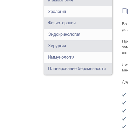
П
Урология
Физиотерапия
Во
де
Эндокринология
Пр
Хирургия
за
акт
Иммунология
Ле
Планирование беременности
ме
Др