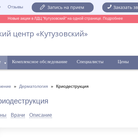
Отзывы
Запись на прием
Заказать з
Новые акции в ЛДЦ "Кутузовский" на одной странице. Подробнее
ий центр «Кутузовский»
е
Комплексное обследование
Специалисты
Цены
чение
»
Дерматология
»
Криодеструкция
риодеструкция
ны
Врачи
Описание