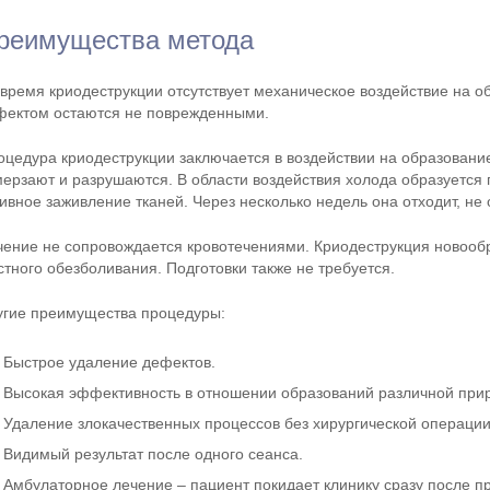
реимущества метода
 время криодеструкции отсутствует механическое воздействие на 
фектом остаются не поврежденными.
оцедура криодеструкции заключается в воздействии на образование
мерзают и разрушаются. В области воздействия холода образуется п
ивное заживление тканей. Через несколько недель она отходит, не 
чение не сопровождается кровотечениями. Криодеструкция новообр
стного обезболивания. Подготовки также не требуется.
угие преимущества процедуры:
Быстрое удаление дефектов.
Высокая эффективность в отношении образований различной при
Удаление злокачественных процессов без хирургической операции
Видимый результат после одного сеанса.
Амбулаторное лечение – пациент покидает клинику сразу после п