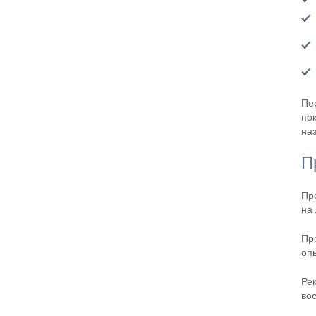
Пе
по
на
П
Пр
на 
Пр
оп
Ре
во