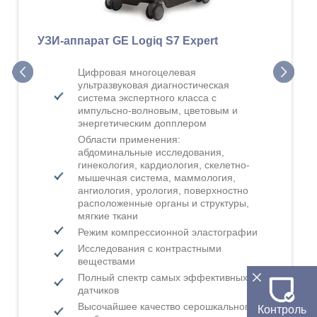
УЗИ-аппарат GE Logiq S7 Expert
УЗ
Цифровая многоцелевая
ультразвуковая диагностическая
система экспертного класса с
импульсно-волновым, цветовым и
энергетическим допплером
Области применения:
абдоминальные исследования,
гинекология, кардиология, скелетно-
мышечная система, маммология,
ангиология, урология, поверхностно
расположенные органы и структуры,
мягкие ткани
Режим компрессионной эластографии
Исследования с контрастными
веществами
Полный спектр самых эффективных
датчиков
Высочайшее качество серошкального
Контроль