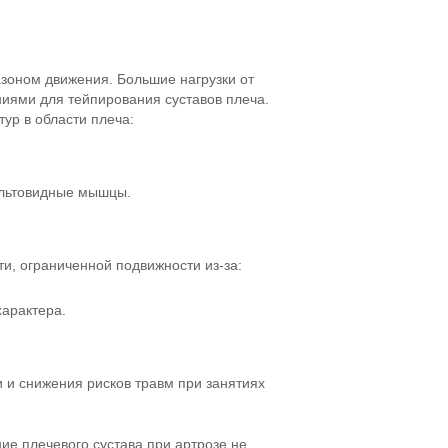
зоном движения. Большие нагрузки от
ниями для тейпирования суставов плеча.
тур в области плеча:
льтовидные мышцы.
ти, ограниченной подвижности из-за:
характера.
 и снижения рисков травм при занятиях
ние плечевого сустава при артрозе не