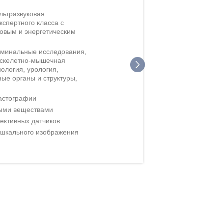
льтразвуковая
кспертного класса с
овым и энергетическим
оминальные исследования,
, скелетно-мышечная
ология, урология,
ые органы и структуры,
астографии
ными веществами
ективных датчиков
ошкального изображения