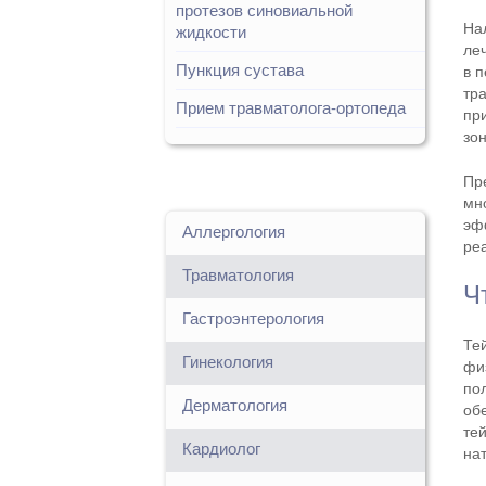
протезов синовиальной
На
жидкости
ле
Пункция сустава
в 
тр
Прием травматолога-ортопеда
пр
зо
Пр
мн
эф
Аллергология
ре
Травматология
Ч
Гастроэнтерология
Те
Гинекология
фи
по
Дерматология
об
те
Кардиолог
на