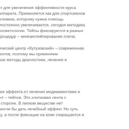
нт для увеличения эффективности курса
аппарата. Применяется как для спортсменов
человека, которому нужна помощь
постоянно увеличивается, сегодня методика
 косметологии. Тейпы фиксируются в разных
 процедур – кинезиотейпирование плеча.
ический центр «Кутузовский» – современная
иентов, поэтому мы применяем
ью методы диагностики, лечения и
ния эффекта от лечения медикаментами и
 – тейпов. Это хлопковая лента с
стороне. В липком веществе нет
могли бы дать лечебный эффект. Но суть
ну, а после фиксации на коже сокращается и