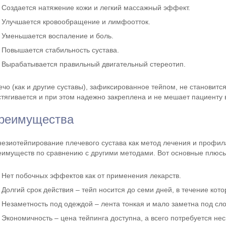
Создается натяжение кожи и легкий массажный эффект.
Улучшается кровообращение и лимфоотток.
Уменьшается воспаление и боль.
Повышается стабильность сустава.
Вырабатывается правильный двигательный стереотип.
ечо (как и другие суставы), зафиксированное тейпом, не становитс
стягивается и при этом надежно закреплена и не мешает пациенту 
реимущества
незиотейпирование плечевого сустава как метод лечения и профил
еимуществ по сравнению с другими методами. Вот основные плюсы
Нет побочных эффектов как от применения лекарств.
Долгий срок действия – тейп носится до семи дней, в течение ко
Незаметность под одеждой – лента тонкая и мало заметна под сл
Экономичность – цена тейпинга доступна, а всего потребуется нес