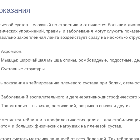
оказания
ечевой сустав – сложный по строению и отличается большим диапа
зических упражнений, травмы и заболевания могут служить показа
авильно закрепленная лента воздействует сразу на несколько струк
Акромион.
Мышцы: широчайшая мышца спины, ромбовидные, подостные, де
Суставные структуры.
ть показания к тейпированию плечевого сустава при болях, отечнос
Заболеваний воспалительного и дегенеративно-дистрофического 
Травм плеча – вывихов, растяжений, разрывов связок и других.
именяется тейпинг и в профилактических целях – для стабилизации
ортом и больших физических нагрузках на плечевой сустав.
 стоит считать методику панацеей от всех болезней. Так тейпирова