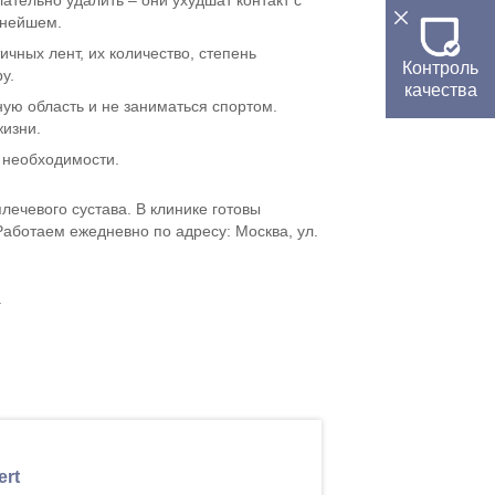
ательно удалить – они ухудшат контакт с
ьнейшем.
чных лент, их количество, степень
Контроль
у.
качества
ую область и не заниматься спортом.
жизни.
и необходимости.
лечевого сустава. В клинике готовы
аботаем ежедневно по адресу: Москва, ул.
.
ert