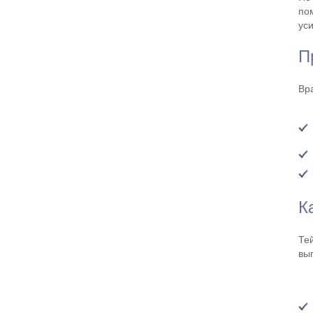
по
ус
П
Вр
К
Те
вы