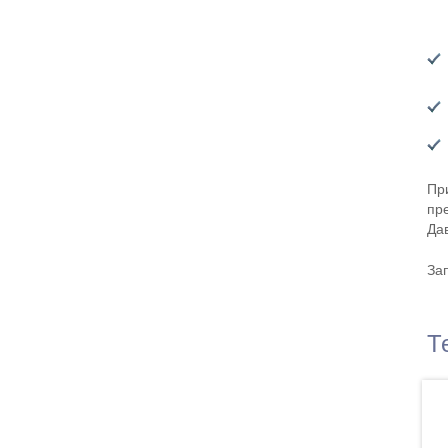
Пр
пр
Дав
За
Т
ентгеновский аппарат GE Brivo XR575