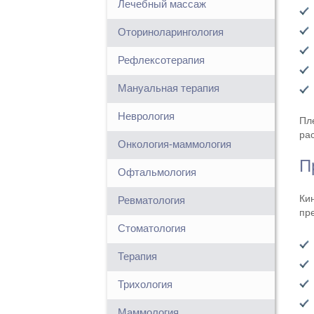
Лечебный массаж
Оториноларингология
Рефлексотерапия
Мануальная терапия
Неврология
Пл
ра
Онкология-маммология
П
Офтальмология
Ки
Ревматология
пр
Стоматология
Терапия
Трихология
Маммология