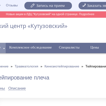
Отзывы
Запись на прием
Заказать з
Новые акции в ЛДЦ "Кутузовский" на одной странице. Подробнее
ий центр «Кутузовский»
е
Комплексное обследование
Специалисты
Цены
чение
»
Травматология
»
Кинезиотейпирование
»
Тейпировани
ейпирование плеча
ны
Описание