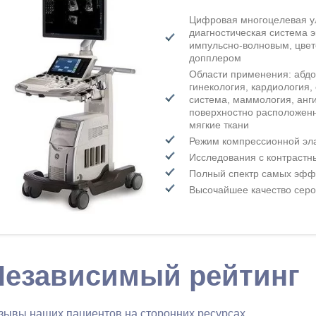
Цифровая многоцелевая у
диагностическая система э
импульсно-волновым, цвет
допплером
Области применения: абд
гинекология, кардиология
система, маммология, анги
поверхностно расположенн
мягкие ткани
Режим компрессионной эл
Исследования с контраст
Полный спектр самых эфф
Высочайшее качество сер
Независимый рейтинг
зывы наших пациентов на сторонних ресурсах