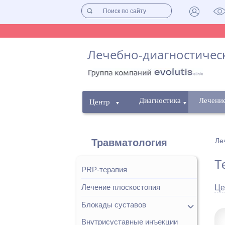
Лечебно-диагностическ
Диагностика
Лечени
Центр
Ле
Травматология
Т
PRP-терапия
Лечение плоскостопия
Це
Блокады суставов
Внутрисуставные инъекции