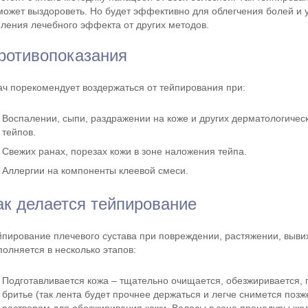
может выздороветь. Но будет эффективно для облегчения болей и 
иления лечебного эффекта от других методов.
ротивопоказания
ач порекомендует воздержаться от тейпирования при:
Воспалении, сыпи, раздражении на коже и других дерматологичес
тейпов.
Свежих ранах, порезах кожи в зоне наложения тейпа.
Аллергии на компоненты клеевой смеси.
ак делается тейпирование
йпирование плечевого сустава при повреждении, растяжении, вывих
полняется в несколько этапов:
Подготавливается кожа – тщательно очищается, обезжиривается, 
бритье (так лента будет прочнее держаться и легче снимется поз