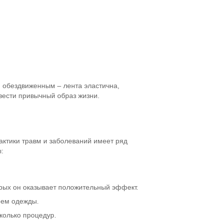
я обездвиженным – лента эластична,
вести привычный образ жизни.
актики травм и заболеваний имеет ряд
:
торых он оказывает положительный эффект.
оем одежды.
колько процедур.