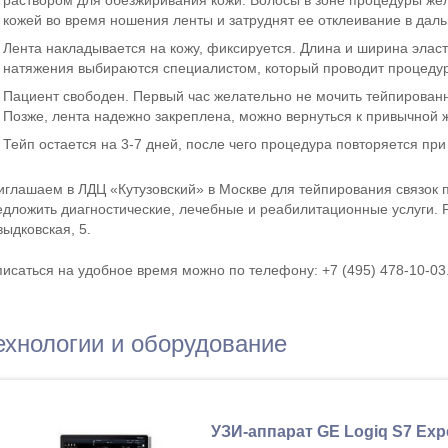
раствором для обезжиривания кожи. Волосы в зоне процедуры жел
кожей во время ношения ленты и затруднят ее отклеивание в дал
Лента накладывается на кожу, фиксируется. Длина и ширина эласти
натяжения выбираются специалистом, который проводит процедур
Пациент свободен. Первый час желательно не мочить тейпированн
Позже, лента надежно закреплена, можно вернуться к привычной 
Тейп остается на 3-7 дней, после чего процедура повторяется пр
иглашаем в ЛДЦ «Кутузовский» в Москве для тейпирования связок п
едложить диагностические, лечебные и реабилитационные услуги. Р
ыдковская, 5.
писаться на удобное время можно по телефону: +7 (495) 478-10-03
ехнологии и оборудование
УЗИ-аппарат GE Logiq S7 Exp