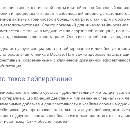
ложение кинезиологической ленты или тейпа – действенный вариа
чения и профилактики травм и заболеваний опорно-двигательного 
период активных тренировок и больших нагрузок, так и для любого 
авматолога-ортопеда. Спектр показаний для кинезио тейпирования 
именяется не только в медицине или спортивной медицине, но и в
нах, где высока вероятность травм. Одна из востребованных видов
едлагает услуги специалиста по тейпированию и лечебно-диагност
огопрофильная клиника в Москве. Нам важно здоровье наших пац
фективные, современные и с клинически доказанной эффективност
абилитации.
то такое тейпирование
йпирование плечевого сустава – дополнительный метод для усиле
зиотерапией. Его принцип действия – применение специальных лент
лимерными добавками для эластичности и клейким слоем на одной 
езболивающих, противовоспалительных и других добавок, которые 
йпинга в другом – лента способна значительно растягиваться в дли
тягивает кожу. Этим обеспечивается: