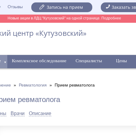
Отзывы
Запись на прием
Заказать з
Новые акции в ЛДЦ "Кутузовский" на одной странице. Подробнее
ий центр «Кутузовский»
е
Комплексное обследование
Специалисты
Цены
чение
»
Ревматология
»
Прием ревматолога
рием ревматолога
ны
Врачи
Описание