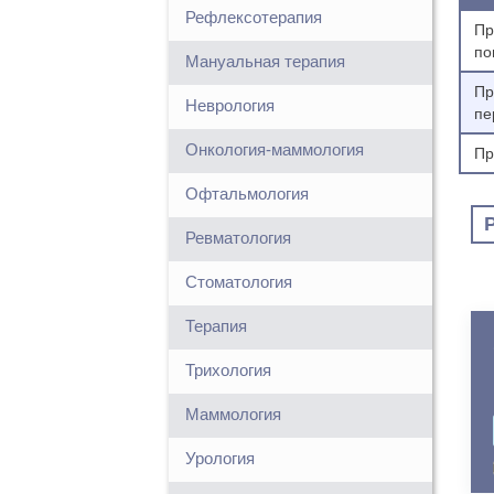
Рефлексотерапия
Пр
по
Мануальная терапия
Пр
Неврология
пе
Онкология-маммология
Пр
Офтальмология
Ревматология
Стоматология
Терапия
Трихология
Маммология
Урология