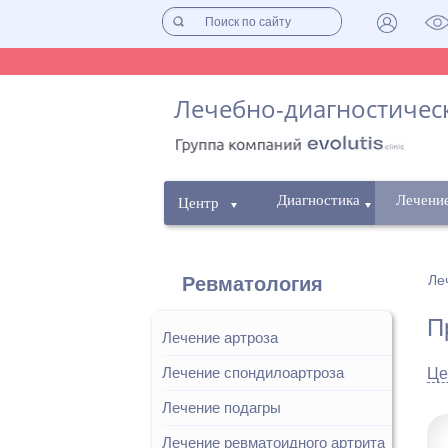
Лечебно-диагностическ
Диагностика
Лечени
Центр
Ле
Ревматология
П
Лечение артроза
Лечение спондилоартроза
Це
Лечение подагры
Лечение ревматоидного артрита