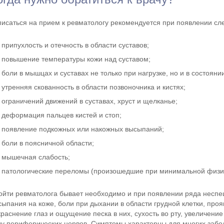
писаться на прием к ревматологу рекомендуется при появлении с
припухлость и отечность в области суставов;
повышение температуры кожи над суставом;
боли в мышцах и суставах не только при нагрузке, но и в состояни
утренняя скованность в области позвоночника и кистях;
ограничений движений в суставах, хруст и щелканье;
деформация пальцев кистей и стоп;
появление подкожных или накожных высыпаний;
боли в поясничной области;
мышечная слабость;
патологические переломы (произошедшие при минимальной физич
ойти ревматолога бывает необходимо и при появлении ряда неспец
сыпания на коже, боли при дыхании в области грудной клетки, проя
краснение глаз и ощущение песка в них, сухость во рту, увеличени
ду периферических нервов. Симптомы характерны для многих забол