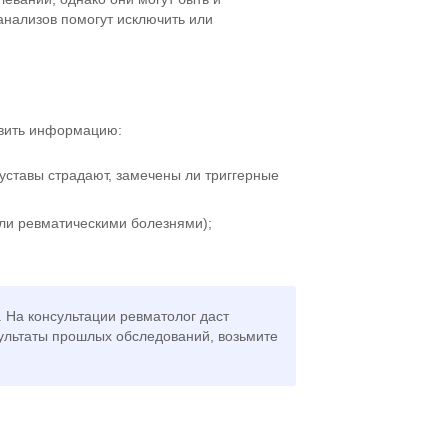
анализов помогут исключить или
овить информацию:
суставы страдают, замечены ли триггерные
ели ревматическими болезнями);
 На консультации ревматолог даст
зультаты прошлых обследований, возьмите