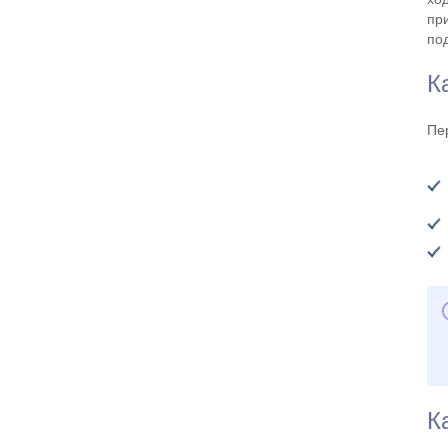
пр
по
К
Пе
К