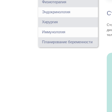
Физиотерапия
Эндокринология
С
Хирургия
Ст
ди
Иммунология
те
Планирование беременности