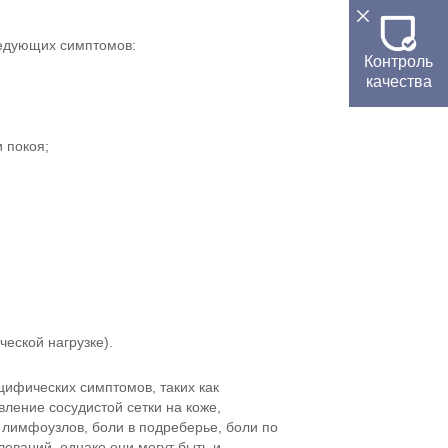
ледующих симптомов:
Контроль
качества
и покоя;
еской нагрузке).
ифических симптомов, таких как
вление сосудистой сетки на коже,
е лимфоузлов, боли в подреберье, боли по
еваний, однако они могут быть и