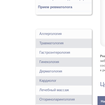
Прием ревматолога
Аллергология
Травматология
Гастроэнтерология
Ре
за
Гинекология
со
к 
Дерматология
Кардиолог
Ц
Лечебный массаж
Оториноларингология
На