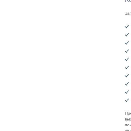
За
Пр
вы
по
хо