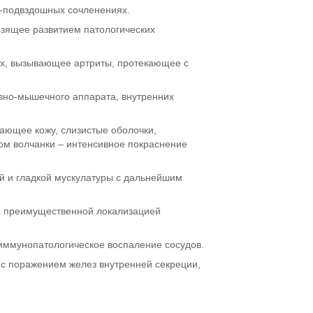
о-подвздошных сочленениях.
озящее развитием патологических
вах, вызывающее артриты, протекающее с
вно-мышечного аппарата, внутренних
ающее кожу, слизистые оболочки,
том волчанки – интенсивное покраснение
й и гладкой мускулатуры с дальнейшим
 с преимущественной локализацией
 иммунопатологическое воспаление сосудов.
с поражением желез внутренней секреции,