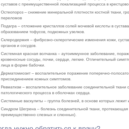
суставов с преимущественной локализацией процесса в крестцов
Остеопороз – снижение минеральной плотности костной ткани, гр
переломов
Подагра – отложение кристаллов солей мочевой кислоты в суста
образованием тофусов, подкожных узелков.
Склеродермия – фиброзно-склеротические изменения кожи, суста
органов и сосудов.
Системная красная волчанка – аутоиммунное заболевание, пораж
кровеносные сосуды, почки, сердце, легкие. Отличительный симп
лица в форме бабочки.
Дерматомиозит – воспалительное поражение поперечно-полосато
присоединением кожных симптомов.
Ревматизм – воспалительное заболевание соединительной ткани
патологического процесса в оболочках сердца.
Системные васкулиты – группа болезней, в основе которых лежит
Синдром Шегрена – болезнь соединительной ткани, протекающая 
преимущественно слезных и слюнных).
огда нужно обратиться к врачу?