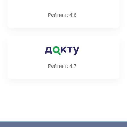
Владимирович
Стаж: 27 лет
Рейтинг: 4.6
321
Врач уролог первой категории
Рейтинг: 4.7