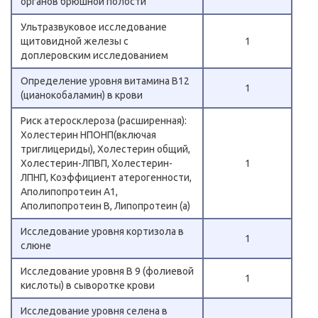
органов брюшной полости
Ультразвуковое исследование
щитовидной железы с
1
доплеровским исследованием
Определение уровня витамина B12
1
(цианокобаламин) в крови
Риск атеросклероза (расширенная):
Холестерин НПОНП(включая
триглицериды), Холестерин общий,
Холестерин-ЛПВП, Холестерин-
1
ЛПНП, Коэффициент атерогенности,
Аполипопротеин А1,
Аполипопротеин В, Липопротеин (а)
Исследование уровня кортизола в
1
слюне
Исследование уровня В 9 (фолиевой
1
кислоты) в сыворотке крови
Исследование уровня селена в