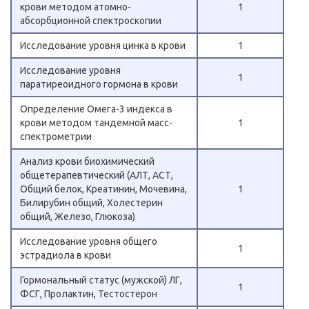
крови методом атомно-
1
абсорбционной спектроскопии
Исследование уровня цинка в крови
1
Исследование уровня
1
паратиреоидного гормона в крови
Определение Омега-3 индекса в
крови методом тандемной масс-
1
спектрометрии
Анализ крови биохимический
общетерапевтический (АЛТ, АСТ,
Общий белок, Креатинин, Мочевина,
1
Билирубин общий, Холестерин
общий, Железо, Глюкоза)
Исследование уровня общего
1
эстрадиола в крови
Гормональный статус (мужской) ЛГ,
1
ФСГ, Пролактин, Тестостерон