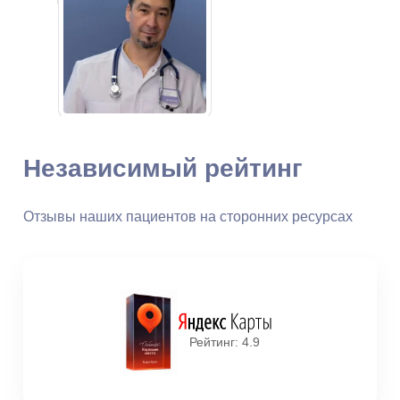
квалификационной категории,
врач-терапевт, врач
функциональной диагностики
Остахнович Олег
Анатольевич
Независимый рейтинг
Стаж: 31 год
296
Врач-кардиолог высшей
Отзывы наших пациентов на сторонних ресурсах
квалификационной категории,
врач-терапевт
Рейтинг: 4.9
Буцких Юлия
Владимировна