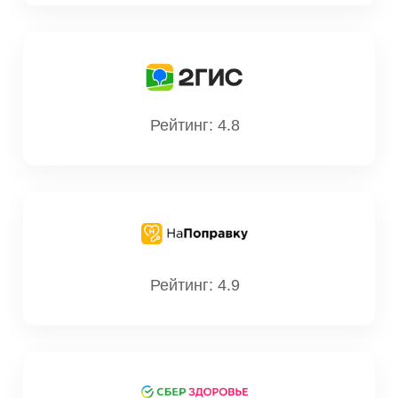
Стаж: 27 лет
463
Зав. консультативно-
лечебным отд. Врач-терапевт
высшей квалиф. категории
Рейтинг: 4.8
Мазанова Лариса
Ивановна
Стаж: 43 года
530
Врач-терапевт высшей
квалификационной категории,
Рейтинг: 4.9
врач-ревматолог
Данич Андрей