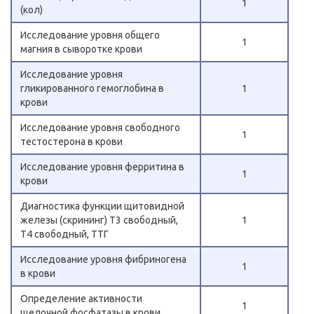
1
(кол)
Исследование уровня общего
1
магния в сыворотке крови
Исследование уровня
гликированного гемоглобина в
1
крови
Исследование уровня свободного
1
тестостерона в крови
Исследование уровня ферритина в
1
крови
Диагностика функции щитовидной
железы (скрининг) Т3 свободный,
1
Т4 свободный, ТТГ
Исследование уровня фибриногена
1
в крови
Определение активности
1
щелочной фосфатазы в крови