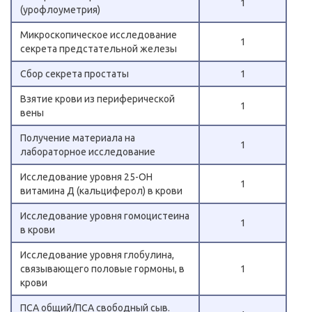
1
(урофлоуметрия)
Микроскопическое исследование
1
секрета предстательной железы
Сбор секрета простаты
1
Взятие крови из периферической
1
вены
Получение материала на
1
лабораторное исследование
Исследование уровня 25-OH
1
витамина Д (кальциферол) в крови
Исследование уровня гомоцистеина
1
в крови
Исследование уровня глобулина,
связывающего половые гормоны, в
1
крови
ПСА общий/ПСА свободный сыв.