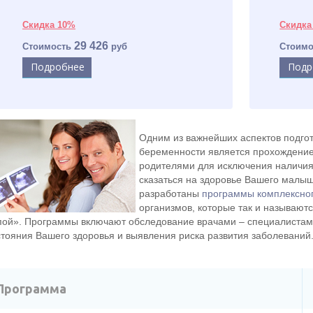
Скидка 10%
Скидка
29 426
Стоимость
руб
Стоим
Подробнее
Подр
Одним из важнейших аспектов подгот
беременности является прохождени
родителями для исключения наличия
сказаться на здоровье Вашего малы
разработаны
программы комплексног
организмов, которые так и называютс
пой». Программы включают обследование врачами – специалистами
стояния Вашего здоровья и выявления риска развития заболеваний
Программа