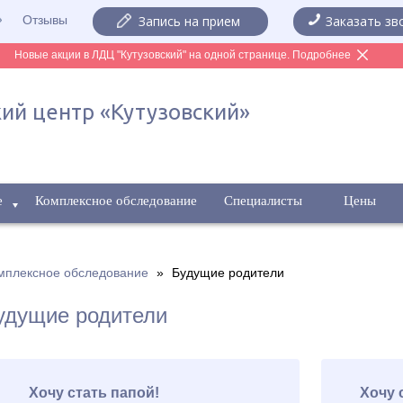
Отзывы
Запись на прием
Заказать зв
Новые акции в ЛДЦ "Кутузовский" на одной странице. Подробнее
ий центр «Кутузовский»
е
Комплексное обследование
Специалисты
Цены
мплексное обследование
»
Будущие родители
удущие родители
Хочу стать папой!
Хочу 