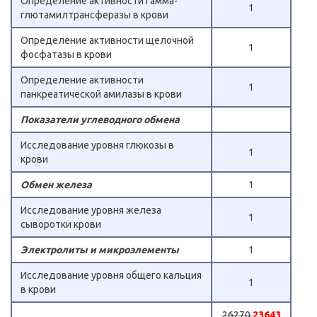
Определение активности гамма-
1
глютамилтрансферазы в крови
Определение активности щелочной
1
фосфатазы в крови
Определение активности
1
панкреатической амилазы в крови
Показатели углеводного обмена
Исследование уровня глюкозы в
1
крови
Обмен железа
1
Исследование уровня железа
1
сыворотки крови
Электролиты и микроэлементы
1
Исследование уровня общего кальция
1
в крови
26270
23643