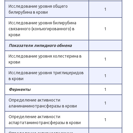
Исследование уровня общего
1
билирубина в крови
Исследование уровня билирубина
связанного (конъюгированного) в
1
крови
Показатели липидного обмена
Исследование уровня холестерина в
1
крови
Исследование уровня триглицеридов
1
в крови
Ферменты
1
Определение активности
1
аланинаминотрансферазы в крови
Определение активности
1
аспартатаминотрансферазы в крови